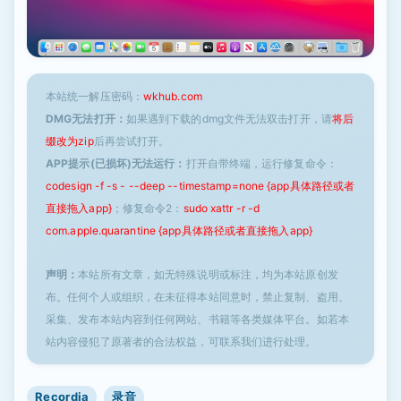
本站统一解压密码：
wkhub.com
DMG无法打开：
如果遇到下载的dmg文件无法双击打开，请
将后
缀改为zip
后再尝试打开。
APP提示(已损坏)无法运行：
打开自带终端，运行修复命令：
codesign -f -s - --deep --timestamp=none {app具体路径或者
直接拖入app}
；修复命令2：
sudo xattr -r -d
com.apple.quarantine {app具体路径或者直接拖入app}
声明：
本站所有文章，如无特殊说明或标注，均为本站原创发
布。任何个人或组织，在未征得本站同意时，禁止复制、盗用、
采集、发布本站内容到任何网站、书籍等各类媒体平台。如若本
站内容侵犯了原著者的合法权益，可联系我们进行处理。
Recordia
录音