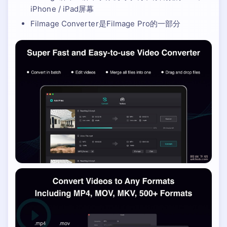
iPhone / iPad屏幕
Filmage Converter是Filmage Pro的一部分