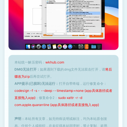
本站统一解压密码：
wkhub.com
DMG无法打开：
如果遇到下载的dmg文件无法双击打开，请
将后
缀改为zip
后再尝试打开。
APP提示(已损坏)无法运行：
打开自带终端，运行修复命令：
codesign -f -s - --deep --timestamp=none {app具体路径或者
直接拖入app}
；修复命令2：
sudo xattr -r -d
com.apple.quarantine {app具体路径或者直接拖入app}
声明：
本站所有文章，如无特殊说明或标注，均为本站原创发
布。任何个人或组织，在未征得本站同意时，禁止复制、盗用、