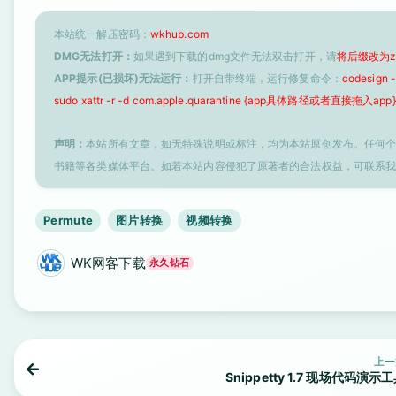
本站统一解压密码：
wkhub.com
DMG无法打开：
如果遇到下载的dmg文件无法双击打开，请
将后缀改为z
APP提示(已损坏)无法运行：
打开自带终端，运行修复命令：
codesign
sudo xattr -r -d com.apple.quarantine {app具体路径或者直接拖入app}
声明：
本站所有文章，如无特殊说明或标注，均为本站原创发布。任何
书籍等各类媒体平台。如若本站内容侵犯了原著者的合法权益，可联系
Permute
图片转换
视频转换
WK网客下载
永久钻石
上一
Snippetty 1.7 现场代码演示