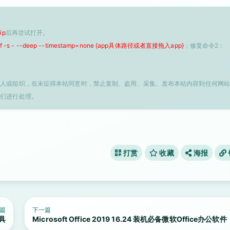
ip
后再尝试打开。
 -f -s - --deep --timestamp=none {app具体路径或者直接拖入app}
；修复命令2：
个人或组织，在未征得本站同意时，禁止复制、盗用、采集、发布本站内容到任何网站
我们进行处理。
打赏
收藏
海报
篇
下一篇
工具
Microsoft Office 2019 16.24 装机必备微软Office办公软件