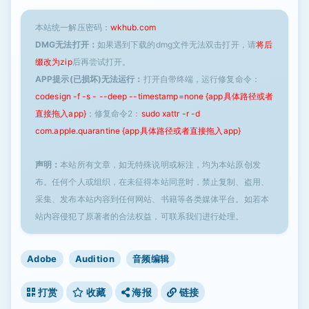
本站统一解压密码：
wkhub.com
DMG无法打开：
如果遇到下载的dmg文件无法双击打开，请
将后
缀改为zip
后再尝试打开。
APP提示(已损坏)无法运行：
打开自带终端，运行修复命令：
codesign -f -s - --deep --timestamp=none {app具体路径或者
直接拖入app}
；修复命令2：
sudo xattr -r -d
com.apple.quarantine {app具体路径或者直接拖入app}
声明：
本站所有文章，如无特殊说明或标注，均为本站原创发
布。任何个人或组织，在未征得本站同意时，禁止复制、盗用、
采集、发布本站内容到任何网站、书籍等各类媒体平台。如若本
站内容侵犯了原著者的合法权益，可联系我们进行处理。
Adobe
Audition
音频编辑
打赏
收藏
海报
链接