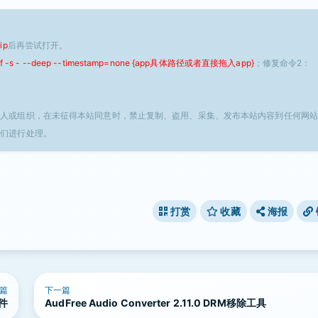
ip
后再尝试打开。
 -f -s - --deep --timestamp=none {app具体路径或者直接拖入app}
；修复命令2：
个人或组织，在未征得本站同意时，禁止复制、盗用、采集、发布本站内容到任何网站
我们进行处理。
打赏
收藏
海报
篇
下一篇
软件
AudFree Audio Converter 2.11.0 DRM移除工具