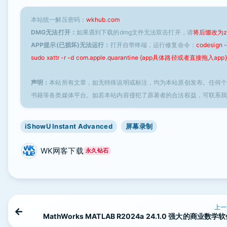
本站统一解压密码：
wkhub.com
DMG无法打开：
如果遇到下载的dmg文件无法双击打开，请
将后缀改为z
APP提示(已损坏)无法运行：
打开自带终端，运行修复命令：
codesign
sudo xattr -r -d com.apple.quarantine {app具体路径或者直接拖入app}
声明：
本站所有文章，如无特殊说明或标注，均为本站原创发布。任何
书籍等各类媒体平台。如若本站内容侵犯了原著者的合法权益，可联系
iShowU Instant Advanced
屏幕录制
WK网客下载
永久钻石
上一
MathWorks MATLAB R2024a 24.1.0 强大的商业数学