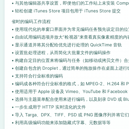
• 与其他编辑器共享设置，即便他们的工作站上未安装 Compre
• 轻松创建 iTunes Store 项目包用于 iTunes Store 提交
省时的编码工作流程
• 使用现代化的单窗口界面并为常见编码任务预先设定目的
• 自由试用编码选项并放大“检视器”来查看真实像素精度的内
• 显示通道并将其分配给优先进行处理的 QuickTime 音轨
• 设置批处理进程，从而简化大批量文件的编码操作
• 构建自定目的位置来将编码与任务（如移动或拷贝文件）合
• 创建自包含的 Droplet，通过简单的拖放操作在桌面上进行
• 支持符合行业标准的编码
• 编码成各种符合行业标准的格式，如 MPEG-2、H.264 和 Pr
• 使用适用于 Apple 设备及 Vimeo、YouTube 和 Faceb
• 选择与主题菜单配合使用来进行编码，以及刻录 DVD 或 Blu-
• 一步生成用于 HTTP 实时流化的文件
• 导入 Targa、DPX、TIFF、PSD 或 PNG 图像序列并
• 利用高级编码功能来添加隐藏式字幕、元数据等等