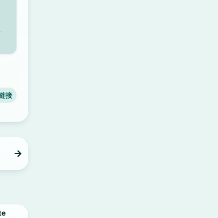
、
链接
te