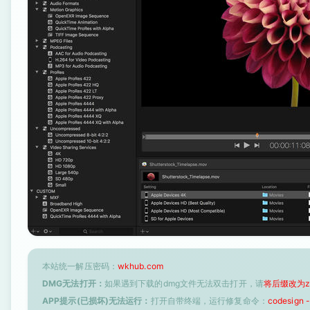
本站统一解压密码：
wkhub.com
DMG无法打开：
如果遇到下载的dmg文件无法双击打开，请
将后缀改为z
APP提示(已损坏)无法运行：
打开自带终端，运行修复命令：
codesign