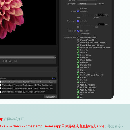
ip
后再尝试打开。
 -f -s - --deep --timestamp=none {app具体路径或者直接拖入app}
；修复命令2：