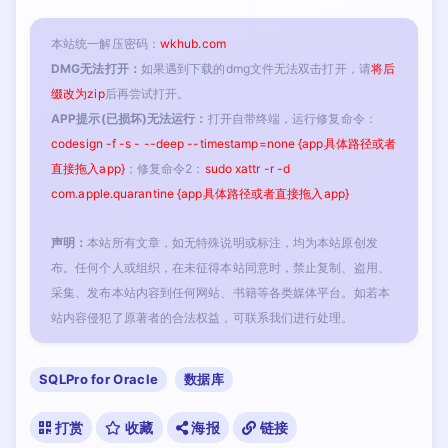
本站统一解压密码：
wkhub.com
DMG无法打开：
如果遇到下载的dmg文件无法双击打开，请
将后
缀改为zip
后再尝试打开。
APP提示(已损坏)无法运行：
打开自带终端，运行修复命令：
codesign -f -s - --deep --timestamp=none {app具体路径或者
直接拖入app}
；修复命令2：
sudo xattr -r -d
com.apple.quarantine {app具体路径或者直接拖入app}
声明：
本站所有文章，如无特殊说明或标注，均为本站原创发
布。任何个人或组织，在未征得本站同意时，禁止复制、盗用、
采集、发布本站内容到任何网站、书籍等各类媒体平台。如若本
站内容侵犯了原著者的合法权益，可联系我们进行处理。
SQLPro for Oracle
数据库
打赏
收藏
海报
链接