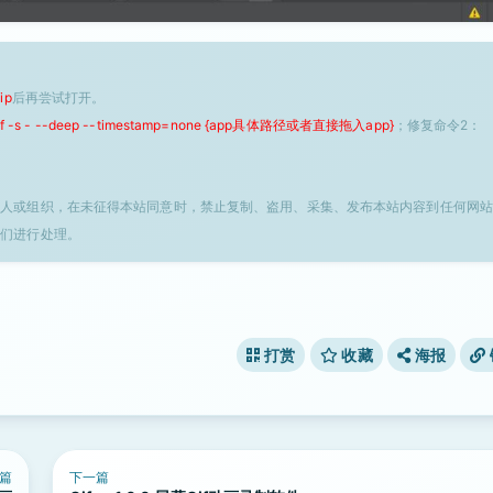
ip
后再尝试打开。
 -f -s - --deep --timestamp=none {app具体路径或者直接拖入app}
；修复命令2：
个人或组织，在未征得本站同意时，禁止复制、盗用、采集、发布本站内容到任何网站
我们进行处理。
打赏
收藏
海报
篇
下一篇