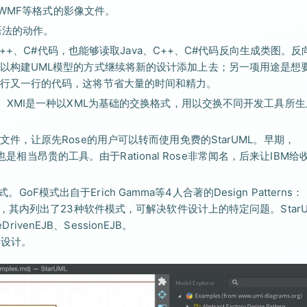
和WMF等格式的影像文件。
语法的动作。
C++、C#代码，也能够读取Java、C++、C#代码反向生成类图。反
以构建UML模型的方式继续将新的设计添加上去；另一项用途是想
行又一行的代码，这将节省大量的时间和精力。
版的导入导出。XMI是一种以XML为基础的交换格式，用以交换不同开发工具所
e生成的文件，让原先Rose的用户可以转而使用免费的StarUML。早期，
时也是相当昂贵的工具。由于Rational Rose非常闻名，后来让IBM给
GoF模式出自于Erich Gamma等4人合著的Design Patterns：
 Software一书，其内列出了23种软件模式，可解决软件设计上的特定问题。Star
ivenEJB、SessionEJB。
实设计。