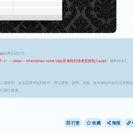
ip
后再尝试打开。
 -f -s - --deep --timestamp=none {app具体路径或者直接拖入app}
；修复命令2：
个人或组织，在未征得本站同意时，禁止复制、盗用、采集、发布本站内容到任何网站
我们进行处理。
打赏
收藏
海报