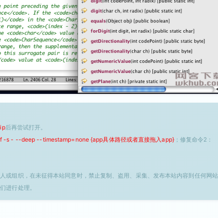
ip
后再尝试打开。
 -f -s - --deep --timestamp=none {app具体路径或者直接拖入app}
；修复命令2：
个人或组织，在未征得本站同意时，禁止复制、盗用、采集、发布本站内容到任何网站
我们进行处理。