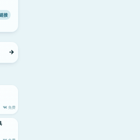
链接
免费
具