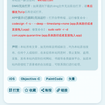
本站统一解压密码：
wkhub.com
DMG无法打开：
如果遇到下载的dmg文件无法双击打开，请
将后
缀改为zip
后再尝试打开。
APP提示(已损坏)无法运行：
打开自带终端，运行修复命令：
codesign -f -s - --deep --timestamp=none {app具体路径或者
直接拖入app}
；修复命令2：
sudo xattr -r -d
com.apple.quarantine {app具体路径或者直接拖入app}
声明：
本站所有文章，如无特殊说明或标注，均为本站原创发
布。任何个人或组织，在未征得本站同意时，禁止复制、盗用、
采集、发布本站内容到任何网站、书籍等各类媒体平台。如若本
站内容侵犯了原著者的合法权益，可联系我们进行处理。
iOS
Objective-C
PaintCode
矢量
打赏
收藏
海报
链接