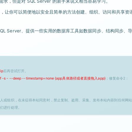
所有需求，但是对 SQL Server 的新手来说又相当容易学习。
户介面（GUI），让你可以简便地以安全且简单的方法创建、组织、访问和共享资
机或远程 SQL Server、提供一些实用的数据库工具如数据同步、结构同步、
ip
后再尝试打开。
 -f -s - --deep --timestamp=none {app具体路径或者直接拖入app}
；修复命令2：
个人或组织，在未征得本站同意时，禁止复制、盗用、采集、发布本站内容到任何网站
我们进行处理。