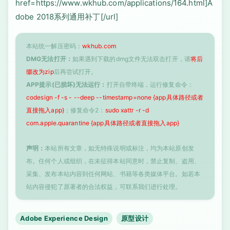
href=https://www.wkhub.com/applications/164.html]A
dobe 2018系列通用补丁[/url]
本站统一解压密码：
wkhub.com
DMG无法打开：
如果遇到下载的dmg文件无法双击打开，请
将后
缀改为zip
后再尝试打开。
APP提示(已损坏)无法运行：
打开自带终端，运行修复命令：
codesign -f -s - --deep --timestamp=none {app具体路径或者
直接拖入app}
；修复命令2：
sudo xattr -r -d
com.apple.quarantine {app具体路径或者直接拖入app}
声明：
本站所有文章，如无特殊说明或标注，均为本站原创发
布。任何个人或组织，在未征得本站同意时，禁止复制、盗用、
采集、发布本站内容到任何网站、书籍等各类媒体平台。如若本
站内容侵犯了原著者的合法权益，可联系我们进行处理。
Adobe Experience Design
原型设计