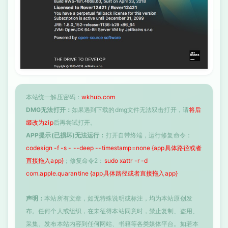
本站统一解压密码：
wkhub.com
DMG无法打开：
如果遇到下载的dmg文件无法双击打开，请
将后
缀改为zip
后再尝试打开。
APP提示(已损坏)无法运行：
打开自带终端，运行修复命令：
codesign -f -s - --deep --timestamp=none {app具体路径或者
直接拖入app}
；修复命令2：
sudo xattr -r -d
com.apple.quarantine {app具体路径或者直接拖入app}
声明：
本站所有文章，如无特殊说明或标注，均为本站原创发
布。任何个人或组织，在未征得本站同意时，禁止复制、盗用、
采集、发布本站内容到任何网站、书籍等各类媒体平台。如若本