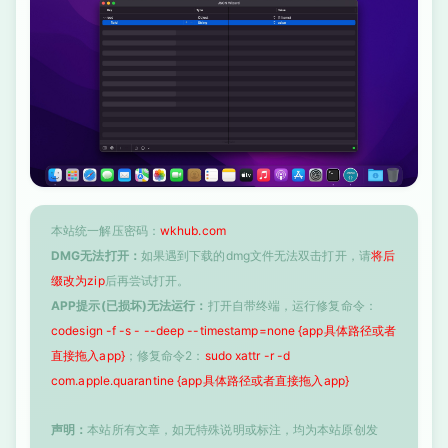
本站统一解压密码：
wkhub.com
DMG无法打开：
如果遇到下载的dmg文件无法双击打开，请
将后
缀改为zip
后再尝试打开。
APP提示(已损坏)无法运行：
打开自带终端，运行修复命令：
codesign -f -s - --deep --timestamp=none {app具体路径或者
直接拖入app}
；修复命令2：
sudo xattr -r -d
com.apple.quarantine {app具体路径或者直接拖入app}
声明：
本站所有文章，如无特殊说明或标注，均为本站原创发