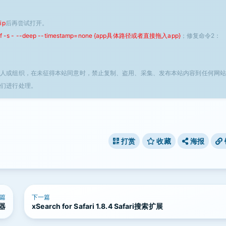
ip
后再尝试打开。
 -f -s - --deep --timestamp=none {app具体路径或者直接拖入app}
；修复命令2：
个人或组织，在未征得本站同意时，禁止复制、盗用、采集、发布本站内容到任何网站
我们进行处理。
打赏
收藏
海报
篇
下一篇
拍器
xSearch for Safari 1.8.4 Safari搜索扩展