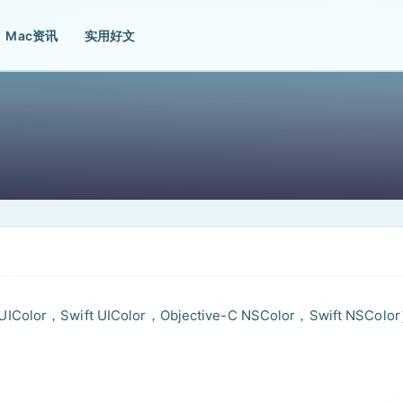
Mac资讯
实用好文
Swift UIColor，Objective-C NSColor，Swift NSColo