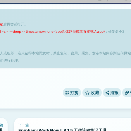
ip
后再尝试打开。
 -f -s - --deep --timestamp=none {app具体路径或者直接拖入app}
；修复命令2：
个人或组织，在未征得本站同意时，禁止复制、盗用、采集、发布本站内容到任何网站
我们进行处理。
打赏
收藏
海报
篇
下一篇
工具
Epiphany WorkFlow II 8.1.5 工作流程笔记工具