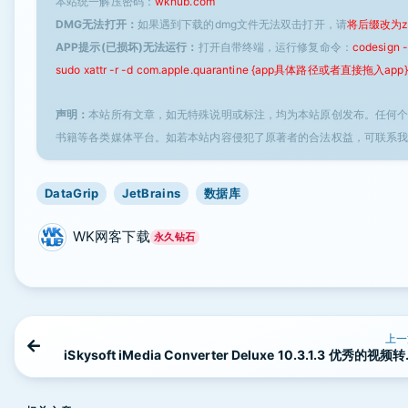
本站统一解压密码：
wkhub.com
DMG无法打开：
如果遇到下载的dmg文件无法双击打开，请
将后缀改为z
APP提示(已损坏)无法运行：
打开自带终端，运行修复命令：
codesign
sudo xattr -r -d com.apple.quarantine {app具体路径或者直接拖入app}
声明：
本站所有文章，如无特殊说明或标注，均为本站原创发布。任何
书籍等各类媒体平台。如若本站内容侵犯了原著者的合法权益，可联系
DataGrip
JetBrains
数据库
WK网客下载
永久钻石
上一
iSkysoft iMedia Converter Deluxe 10.3.1.3 优秀的视频
工