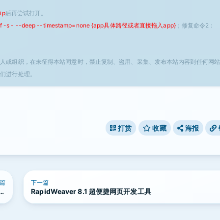
ip
后再尝试打开。
 -f -s - --deep --timestamp=none {app具体路径或者直接拖入app}
；修复命令2：
个人或组织，在未征得本站同意时，禁止复制、盗用、采集、发布本站内容到任何网站
我们进行处理。
打赏
收藏
海报
篇
下一篇
转换
RapidWeaver 8.1 超便捷网页开发工具
具