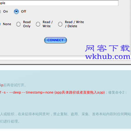
ip
后再尝试打开。
 -f -s - --deep --timestamp=none {app具体路径或者直接拖入app}
；修复命令2：
个人或组织，在未征得本站同意时，禁止复制、盗用、采集、发布本站内容到任何网站
我们进行处理。