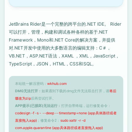
JetBrains Rider是一个完整的跨平台的.NET IDE。 Rider
可以打开，管理，构建和调试各种各样的基于.NET
Framework，Mono和.NET Core的解决方案，并提供
对.NET开发中使用的大多数语言的编辑支持：C＃，
VB.NET，ASP.NET语法，XAML ，XML，JavaScript，
TypeScript，JSON，HTML，CSS和SQL。
本站统一解压密码：
wkhub.com
DMG无法打开：
如果遇到下载的dmg文件无法双击打开，请
将后
缀改为zip
后再尝试打开。
APP提示(已损坏)无法运行：
打开自带终端，运行修复命令：
codesign -f -s - --deep --timestamp=none {app具体路径或者
直接拖入app}
；修复命令2：
sudo xattr -r -d
com.apple.quarantine {app具体路径或者直接拖入app}