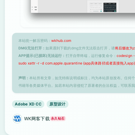
本站统一解压密码：
wkhub.com
DMG无法打开：
如果遇到下载的dmg文件无法双击打开，请
将后缀改为z
APP提示(已损坏)无法运行：
打开自带终端，运行修复命令：
codesign
sudo xattr -r -d com.apple.quarantine {app具体路径或者直接拖入app}
声明：
本站所有文章，如无特殊说明或标注，均为本站原创发布。任何
书籍等各类媒体平台。如若本站内容侵犯了原著者的合法权益，可联系
Adobe XD CC
原型设计
WK网客下载
永久钻石