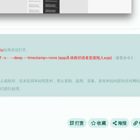
ip
后再尝试打开。
 -f -s - --deep --timestamp=none {app具体路径或者直接拖入app}
；修复命令2：
个人或组织，在未征得本站同意时，禁止复制、盗用、采集、发布本站内容到任何网站
我们进行处理。
打赏
收藏
海报