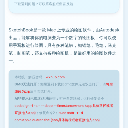
下载遇到问题？可联系客服或留言反馈
SketchBook是一款 Mac 上专业的绘图软件，由Autodesk
出品，能够将你的电脑变为一个数字的绘图板，你可以使
用手写板进行绘图，具有多种笔触，如铅笔，毛笔，马克
笔，制图笔，还支持各种绘图板，是最好用的绘图软件之
一。
本站统一解压密码：
wkhub.com
DMG无法打开：
如果遇到下载的dmg文件无法双击打开，请
将后
缀改为zip
后再尝试打开。
APP提示(已损坏)无法运行：
打开自带终端，运行修复命令：
codesign -f -s - --deep --timestamp=none {app具体路径或者
直接拖入app}
；修复命令2：
sudo xattr -r -d
com.apple.quarantine {app具体路径或者直接拖入app}