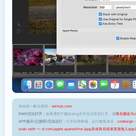
本站统一解压密码：
wkhub.com
DMG无法打开：
如果遇到下载的dmg文件无法双击打开，请
将后缀改为z
APP提示(已损坏)无法运行：
打开自带终端，运行修复命令：
codesign
sudo xattr -r -d com.apple.quarantine {app具体路径或者直接拖入app}