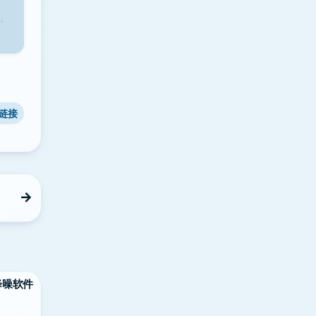
、
链接
片降噪软件