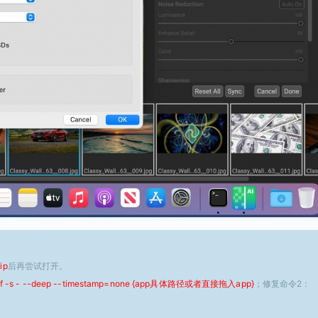
ip
后再尝试打开。
 -f -s - --deep --timestamp=none {app具体路径或者直接拖入app}
；修复命令2：