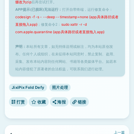
缀改为zip
后再尝试打开。
APP提示(已损坏)无法运行：
打开自带终端，运行修复命令：
codesign -f -s - --deep --timestamp=none {app具体路径或者
直接拖入app}
；修复命令2：
sudo xattr -r -d
com.apple.quarantine {app具体路径或者直接拖入app}
声明：
本站所有文章，如无特殊说明或标注，均为本站原创发
布。任何个人或组织，在未征得本站同意时，禁止复制、盗用、
采集、发布本站内容到任何网站、书籍等各类媒体平台。如若本
站内容侵犯了原著者的合法权益，可联系我们进行处理。
JixiPix Fold Defy
照片处理
打赏
收藏
海报
链接
上一篇