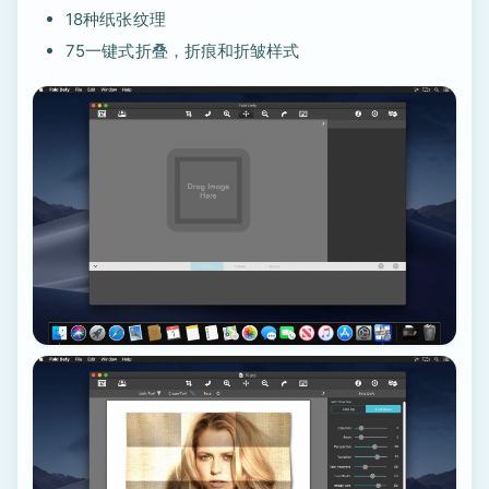
18种纸张纹理
75一键式折叠，折痕和折皱样式