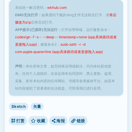
本站统一解压密码：
wkhub.com
DMG无法打开：
如果遇到下载的dmg文件无法双击打开，请
将后
缀改为zip
后再尝试打开。
APP提示(已损坏)无法运行：
打开自带终端，运行修复命令：
codesign -f -s - --deep --timestamp=none {app具体路径或者
直接拖入app}
；修复命令2：
sudo xattr -r -d
com.apple.quarantine {app具体路径或者直接拖入app}
声明：
本站所有文章，如无特殊说明或标注，均为本站原创发
布。任何个人或组织，在未征得本站同意时，禁止复制、盗用、
采集、发布本站内容到任何网站、书籍等各类媒体平台。如若本
站内容侵犯了原著者的合法权益，可联系我们进行处理。
Sketch
矢量
打赏
收藏
海报
链接