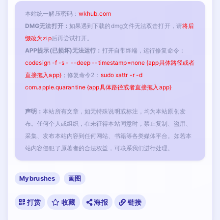
本站统一解压密码：
wkhub.com
DMG无法打开：
如果遇到下载的dmg文件无法双击打开，请
将后
缀改为zip
后再尝试打开。
APP提示(已损坏)无法运行：
打开自带终端，运行修复命令：
codesign -f -s - --deep --timestamp=none {app具体路径或者
直接拖入app}
；修复命令2：
sudo xattr -r -d
com.apple.quarantine {app具体路径或者直接拖入app}
声明：
本站所有文章，如无特殊说明或标注，均为本站原创发
布。任何个人或组织，在未征得本站同意时，禁止复制、盗用、
采集、发布本站内容到任何网站、书籍等各类媒体平台。如若本
站内容侵犯了原著者的合法权益，可联系我们进行处理。
Mybrushes
画图
打赏
收藏
海报
链接