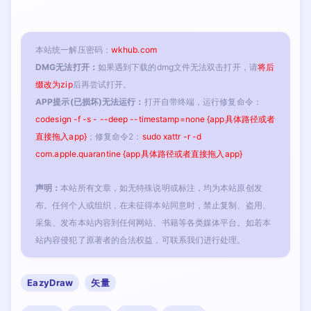
本站统一解压密码：
wkhub.com
DMG无法打开：
如果遇到下载的dmg文件无法双击打开，请
将后
缀改为zip
后再尝试打开。
APP提示(已损坏)无法运行：
打开自带终端，运行修复命令：
codesign -f -s - --deep --timestamp=none {app具体路径或者
直接拖入app}
；修复命令2：
sudo xattr -r -d
com.apple.quarantine {app具体路径或者直接拖入app}
声明：
本站所有文章，如无特殊说明或标注，均为本站原创发
布。任何个人或组织，在未征得本站同意时，禁止复制、盗用、
采集、发布本站内容到任何网站、书籍等各类媒体平台。如若本
站内容侵犯了原著者的合法权益，可联系我们进行处理。
EazyDraw
矢量