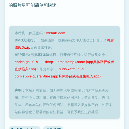
的照片尽可能简单和快速。
本站统一解压密码：
wkhub.com
DMG无法打开：
如果遇到下载的dmg文件无法双击打开，请
将后
缀改为zip
后再尝试打开。
APP提示(已损坏)无法运行：
打开自带终端，运行修复命令：
codesign -f -s - --deep --timestamp=none {app具体路径或者
直接拖入app}
；修复命令2：
sudo xattr -r -d
com.apple.quarantine {app具体路径或者直接拖入app}
声明：
本站所有文章，如无特殊说明或标注，均为本站原创发
布。任何个人或组织，在未征得本站同意时，禁止复制、盗用、
采集、发布本站内容到任何网站、书籍等各类媒体平台。如若本
站内容侵犯了原著者的合法权益，可联系我们进行处理。