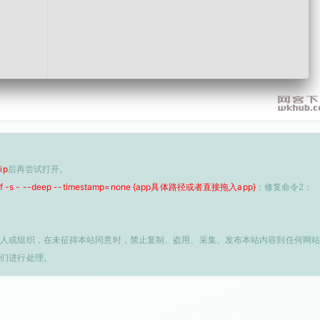
ip
后再尝试打开。
 -f -s - --deep --timestamp=none {app具体路径或者直接拖入app}
；修复命令2：
个人或组织，在未征得本站同意时，禁止复制、盗用、采集、发布本站内容到任何网站
我们进行处理。