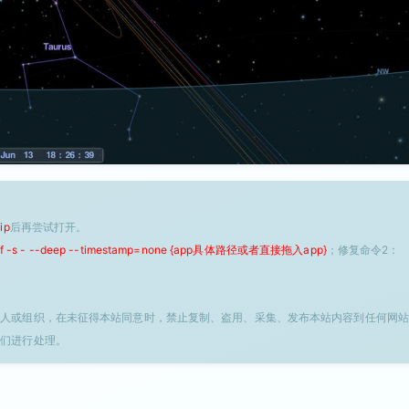
ip
后再尝试打开。
 -f -s - --deep --timestamp=none {app具体路径或者直接拖入app}
；修复命令2：
个人或组织，在未征得本站同意时，禁止复制、盗用、采集、发布本站内容到任何网站
我们进行处理。