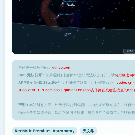
本站统一解压密码：
wkhub.com
DMG无法打开：
如果遇到下载的dmg文件无法双击打开，请
将后缀改为z
APP提示(已损坏)无法运行：
打开自带终端，运行修复命令：
codesign
sudo xattr -r -d com.apple.quarantine {app具体路径或者直接拖入app}
声明：
本站所有文章，如无特殊说明或标注，均为本站原创发布。任何
书籍等各类媒体平台。如若本站内容侵犯了原著者的合法权益，可联系
Redshift Premium-Astronomy
天文学