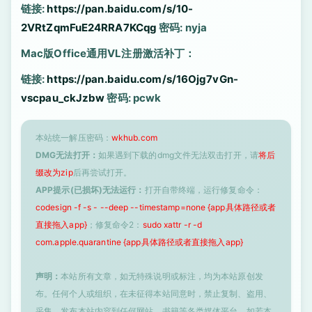
链接:
https://pan.baidu.com/s/10-
2VRtZqmFuE24RRA7KCqg
密码: nyja
Mac版Office通用VL注册激活补丁：
链接:
https://pan.baidu.com/s/16Ojg7vGn-
vscpau_ckJzbw
密码: pcwk
本站统一解压密码：
wkhub.com
DMG无法打开：
如果遇到下载的dmg文件无法双击打开，请
将后
缀改为zip
后再尝试打开。
APP提示(已损坏)无法运行：
打开自带终端，运行修复命令：
codesign -f -s - --deep --timestamp=none {app具体路径或者
直接拖入app}
；修复命令2：
sudo xattr -r -d
com.apple.quarantine {app具体路径或者直接拖入app}
声明：
本站所有文章，如无特殊说明或标注，均为本站原创发
布。任何个人或组织，在未征得本站同意时，禁止复制、盗用、
采集、发布本站内容到任何网站、书籍等各类媒体平台。如若本