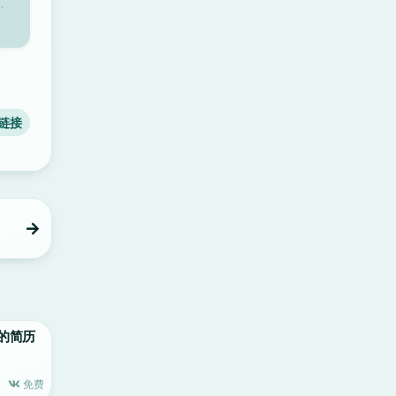
、
链接
精美的简历
免费