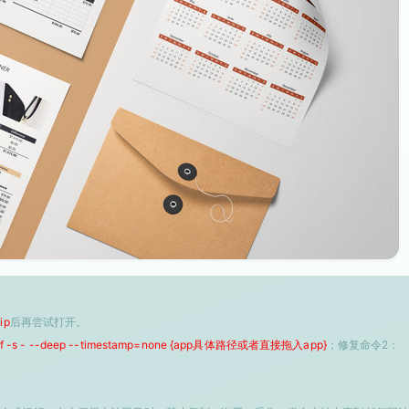
ip
后再尝试打开。
 -f -s - --deep --timestamp=none {app具体路径或者直接拖入app}
；修复命令2：