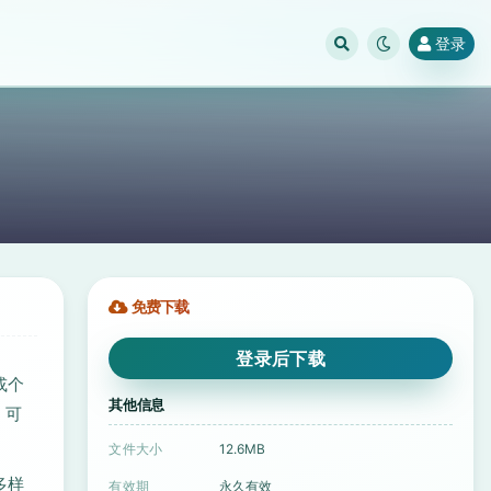
登录
免费下载
登录后下载
或个
其他信息
。可
文件大小
12.6MB
多样
有效期
永久有效