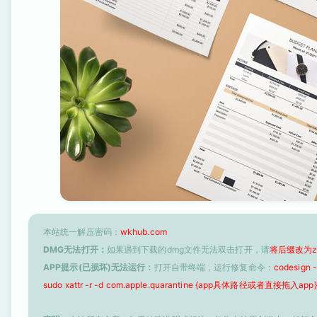
本站统一解压密码：
wkhub.com
DMG无法打开：
如果遇到下载的dmg文件无法双击打开，请
将后缀改为z
APP提示(已损坏)无法运行：
打开自带终端，运行修复命令：
codesign
sudo xattr -r -d com.apple.quarantine {app具体路径或者直接拖入app}