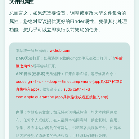
文件的属性
总而言之，如果您需要设置，调整或更改大型文件集合的
属性，您绝对应该提供更好的Finder属性。凭借其批处理
功能，您几乎可以立即执行以前繁琐的任务。
本站统一解压密码：
wkhub.com
DMG无法打开：
如果遇到下载的dmg文件无法双击打开，请
将后
缀改为zip
后再尝试打开。
APP提示(已损坏)无法运行：
打开自带终端，运行修复命令：
codesign -f -s - --deep --timestamp=none {app具体路径或者
直接拖入app}
；修复命令2：
sudo xattr -r -d
com.apple.quarantine {app具体路径或者直接拖入app}
声明：
本站所有文章，如无特殊说明或标注，均为本站原创发
布。任何个人或组织，在未征得本站同意时，禁止复制、盗用、
采集、发布本站内容到任何网站、书籍等各类媒体平台。如若本
站内容侵犯了原著者的合法权益，可联系我们进行处理。