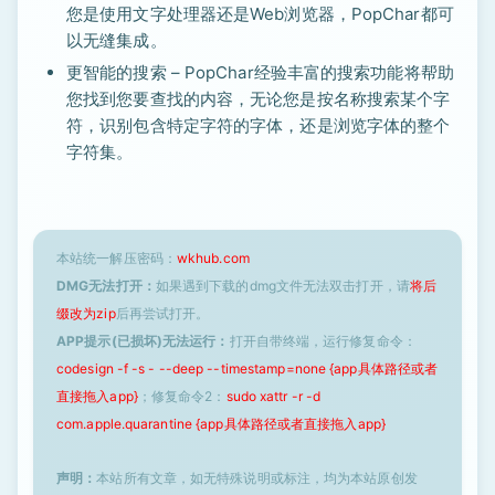
您是使用文字处理器还是Web浏览器，PopChar都可
以无缝集成。
更智能的搜索 – PopChar经验丰富的搜索功能将帮助
您找到您要查找的内容，无论您是按名称搜索某个字
符，识别包含特定字符的字体，还是浏览字体的整个
字符集。
本站统一解压密码：
wkhub.com
DMG无法打开：
如果遇到下载的dmg文件无法双击打开，请
将后
缀改为zip
后再尝试打开。
APP提示(已损坏)无法运行：
打开自带终端，运行修复命令：
codesign -f -s - --deep --timestamp=none {app具体路径或者
直接拖入app}
；修复命令2：
sudo xattr -r -d
com.apple.quarantine {app具体路径或者直接拖入app}
声明：
本站所有文章，如无特殊说明或标注，均为本站原创发