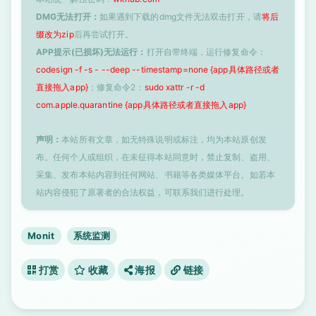
DMG无法打开：
如果遇到下载的dmg文件无法双击打开，请
将后
缀改为zip
后再尝试打开。
APP提示(已损坏)无法运行：
打开自带终端，运行修复命令：
codesign -f -s - --deep --timestamp=none {app具体路径或者
直接拖入app}
；修复命令2：
sudo xattr -r -d
com.apple.quarantine {app具体路径或者直接拖入app}
声明：
本站所有文章，如无特殊说明或标注，均为本站原创发
布。任何个人或组织，在未征得本站同意时，禁止复制、盗用、
采集、发布本站内容到任何网站、书籍等各类媒体平台。如若本
站内容侵犯了原著者的合法权益，可联系我们进行处理。
Monit
系统监测
打赏
收藏
海报
链接