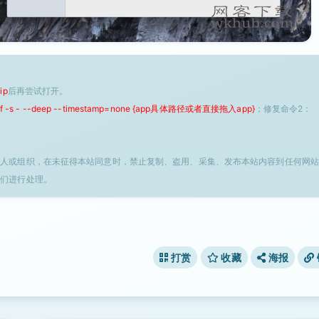
ip
后再尝试打开。
 -f -s - --deep --timestamp=none {app具体路径或者直接拖入app}
；修复命令2：
个人或组织，在未征得本站同意时，禁止复制、盗用、采集、发布本站内容到任何网站
我们进行处理。
打赏
收藏
海报