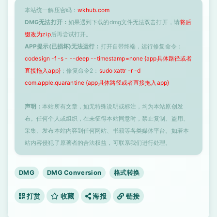
本站统一解压密码：
wkhub.com
DMG无法打开：
如果遇到下载的dmg文件无法双击打开，请
将后
缀改为zip
后再尝试打开。
APP提示(已损坏)无法运行：
打开自带终端，运行修复命令：
codesign -f -s - --deep --timestamp=none {app具体路径或者
直接拖入app}
；修复命令2：
sudo xattr -r -d
com.apple.quarantine {app具体路径或者直接拖入app}
声明：
本站所有文章，如无特殊说明或标注，均为本站原创发
布。任何个人或组织，在未征得本站同意时，禁止复制、盗用、
采集、发布本站内容到任何网站、书籍等各类媒体平台。如若本
站内容侵犯了原著者的合法权益，可联系我们进行处理。
DMG
DMG Conversion
格式转换
打赏
收藏
海报
链接