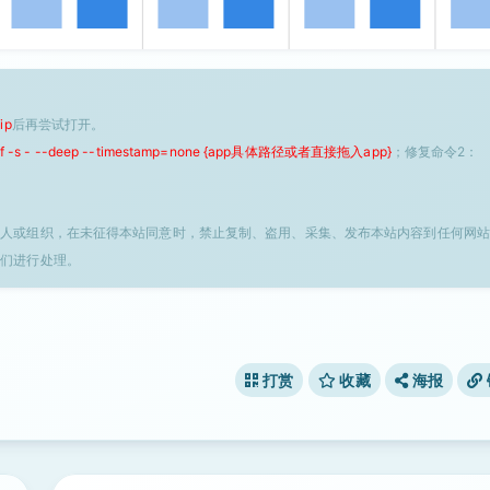
ip
后再尝试打开。
 -f -s - --deep --timestamp=none {app具体路径或者直接拖入app}
；修复命令2：
个人或组织，在未征得本站同意时，禁止复制、盗用、采集、发布本站内容到任何网站
我们进行处理。
打赏
收藏
海报