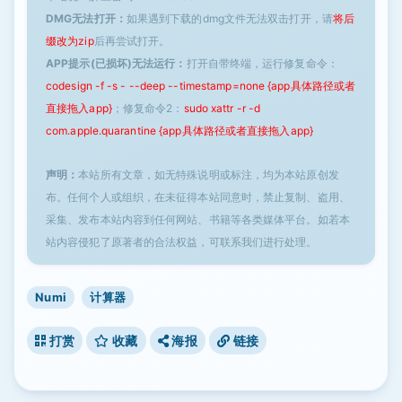
DMG无法打开：
如果遇到下载的dmg文件无法双击打开，请
将后
缀改为zip
后再尝试打开。
APP提示(已损坏)无法运行：
打开自带终端，运行修复命令：
codesign -f -s - --deep --timestamp=none {app具体路径或者
直接拖入app}
；修复命令2：
sudo xattr -r -d
com.apple.quarantine {app具体路径或者直接拖入app}
声明：
本站所有文章，如无特殊说明或标注，均为本站原创发
布。任何个人或组织，在未征得本站同意时，禁止复制、盗用、
采集、发布本站内容到任何网站、书籍等各类媒体平台。如若本
站内容侵犯了原著者的合法权益，可联系我们进行处理。
Numi
计算器
打赏
收藏
海报
链接