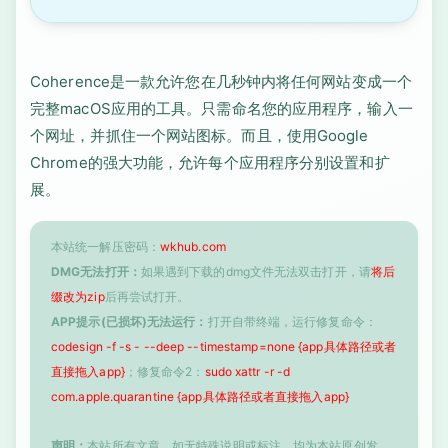
Coherence是一款允许您在几秒钟内将任何网站变成一个
完整macOS应用的工具。只需命名您的应用程序，输入一
个网址，并抓住一个网站图标。而且，使用Google
Chrome的强大功能，允许每个应用程序分别设置和扩
展。
本站统一解压密码：
wkhub.com
DMG无法打开：
如果遇到下载的dmg文件无法双击打开，请
将后
缀改为zip
后再尝试打开。
APP提示(已损坏)无法运行：
打开自带终端，运行修复命令：
codesign -f -s - --deep --timestamp=none {app具体路径或者
直接拖入app}
；修复命令2：
sudo xattr -r -d
com.apple.quarantine {app具体路径或者直接拖入app}
声明：
本站所有文章，如无特殊说明或标注，均为本站原创发