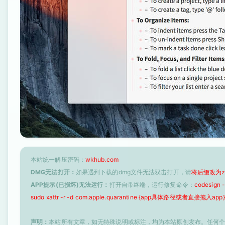
本站统一解压密码：
wkhub.com
DMG无法打开：
如果遇到下载的dmg文件无法双击打开，请
将后缀改为z
APP提示(已损坏)无法运行：
打开自带终端，运行修复命令：
codesign
sudo xattr -r -d com.apple.quarantine {app具体路径或者直接拖入app}
声明：
本站所有文章，如无特殊说明或标注，均为本站原创发布。任何