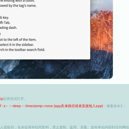
ip
后再尝试打开。
 -f -s - --deep --timestamp=none {app具体路径或者直接拖入app}
；修复命令2：
个人或组织，在未征得本站同意时，禁止复制、盗用、采集、发布本站内容到任何网站