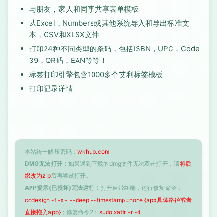
与朋友，家人和同事共享表单模板
从Excel，Numbers或其他系统导入和导出标准文
本，CSV和XLSX文件
打印24种不同类型的条码，包括ISBN，UPC，Code
39，QR码，EAN等等！
标签打印引擎包含1000多个艾利标签模板
打印记录详情
本站统一解压密码：
wkhub.com
DMG无法打开：
如果遇到下载的dmg文件无法双击打开，请
将后
缀改为zip
后再尝试打开。
APP提示(已损坏)无法运行：
打开自带终端，运行修复命令：
codesign -f -s - --deep --timestamp=none {app具体路径或者
直接拖入app}
；修复命令2：
sudo xattr -r -d