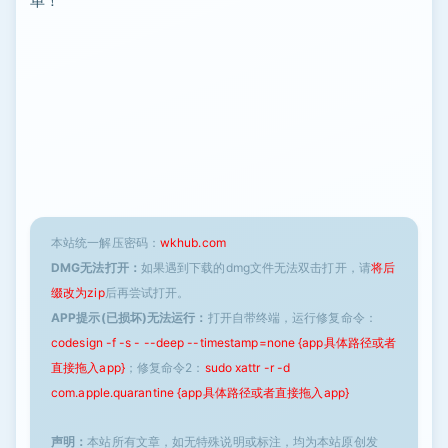
单！
本站统一解压密码：
wkhub.com
DMG无法打开：
如果遇到下载的dmg文件无法双击打开，请
将后
缀改为zip
后再尝试打开。
APP提示(已损坏)无法运行：
打开自带终端，运行修复命令：
codesign -f -s - --deep --timestamp=none {app具体路径或者
直接拖入app}
；修复命令2：
sudo xattr -r -d
com.apple.quarantine {app具体路径或者直接拖入app}
声明：
本站所有文章，如无特殊说明或标注，均为本站原创发