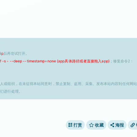
ip
后再尝试打开。
 -f -s - --deep --timestamp=none {app具体路径或者直接拖入app}
；修复命令2：
个人或组织，在未征得本站同意时，禁止复制、盗用、采集、发布本站内容到任何网站
我们进行处理。
打赏
收藏
海报