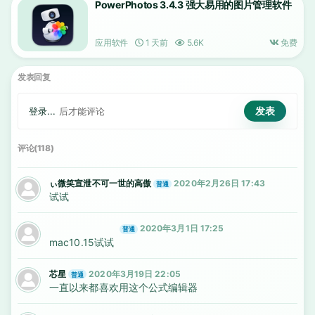
PowerPhotos 3.4.3 强大易用的图片管理软件
应用软件
1 天前
5.6K
免费
发表回复
登录...
后才能评论
评论(118)
ぃ微笑宣泄不可一世的高傲
2020年2月26日 17:43
普通
试试
2020年3月1日 17:25
普通
mac10.15试试
芯星
2020年3月19日 22:05
普通
一直以来都喜欢用这个公式编辑器