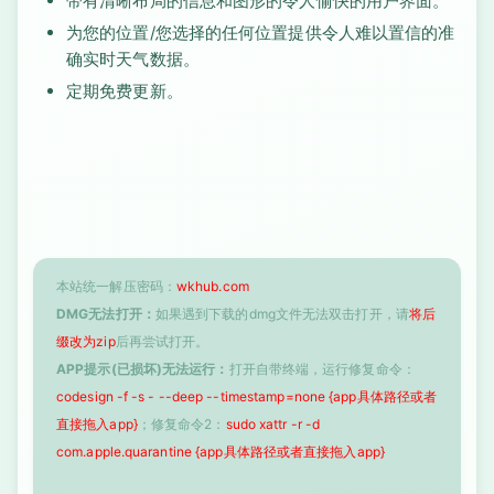
带有清晰布局的信息和图形的令人愉快的用户界面。
为您的位置/您选择的任何位置提供令人难以置信的准
确实时天气数据。
定期免费更新。
本站统一解压密码：
wkhub.com
DMG无法打开：
如果遇到下载的dmg文件无法双击打开，请
将后
缀改为zip
后再尝试打开。
APP提示(已损坏)无法运行：
打开自带终端，运行修复命令：
codesign -f -s - --deep --timestamp=none {app具体路径或者
直接拖入app}
；修复命令2：
sudo xattr -r -d
com.apple.quarantine {app具体路径或者直接拖入app}