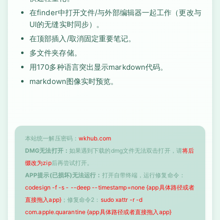
在finder中打开文件/与外部编辑器一起工作（更改与
UI的无缝实时同步）。
在顶部插入/取消固定重要笔记。
多文件夹存储。
用170多种语言突出显示markdown代码。
markdown图像实时预览。
本站统一解压密码：
wkhub.com
DMG无法打开：
如果遇到下载的dmg文件无法双击打开，请
将后
缀改为zip
后再尝试打开。
APP提示(已损坏)无法运行：
打开自带终端，运行修复命令：
codesign -f -s - --deep --timestamp=none {app具体路径或者
直接拖入app}
；修复命令2：
sudo xattr -r -d
com.apple.quarantine {app具体路径或者直接拖入app}