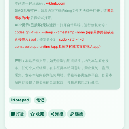
本站统一解压密码：
wkhub.com
DMG无法打开：
如果遇到下载的dmg文件无法双击打开，请
将后
缀改为zip
后再尝试打开。
APP提示(已损坏)无法运行：
打开自带终端，运行修复命令：
codesign -f -s - --deep --timestamp=none {app具体路径或者
直接拖入app}
；修复命令2：
sudo xattr -r -d
com.apple.quarantine {app具体路径或者直接拖入app}
声明：
本站所有文章，如无特殊说明或标注，均为本站原创发
布。任何个人或组织，在未征得本站同意时，禁止复制、盗用、
采集、发布本站内容到任何网站、书籍等各类媒体平台。如若本
站内容侵犯了原著者的合法权益，可联系我们进行处理。
iNotepad
笔记
打赏
收藏
海报
链接