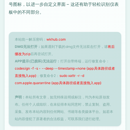
号图标，以进一步自定义界面 – 这还有助于轻松识别仪表
板中的不同部分。
本站统一解压密码：
wkhub.com
DMG无法打开：
如果遇到下载的dmg文件无法双击打开，请
将后
缀改为zip
后再尝试打开。
APP提示(已损坏)无法运行：
打开自带终端，运行修复命令：
codesign -f -s - --deep --timestamp=none {app具体路径或者
直接拖入app}
；修复命令2：
sudo xattr -r -d
com.apple.quarantine {app具体路径或者直接拖入app}
声明：
本站所有文章，如无特殊说明或标注，均为本站原创发
布。任何个人或组织，在未征得本站同意时，禁止复制、盗用、
采集、发布本站内容到任何网站、书籍等各类媒体平台。如若本
站内容侵犯了原著者的合法权益，可联系我们进行处理。